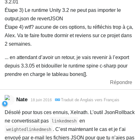
3.2.01
Étape 3) Le runtime Unity 3.2 ne peut pas importer le
output.json de revertJSON
Étape 4) wtf? aucune de ces options, tu réfléchis trop à ça,
Alex. Va te faire foutre dormir et reviens sur ce projet dans
2 semaines.
... en attendant d’avoir un retour, je vais revenir à l’export
depuis 3.3.05 et bidouiller le runtime spine c-sharp pour
prendre en charge le tableau bones[].
Répondre
Nate
Traduit de
Anglais
vers
Français
18 juin 2016
Désolé pour tous ces ennuis, Xelnath. L’outil JsonRollback
ne convertissait pas
en
linkedmesh
. C’est maintenant le cas et je t’ai
weightedlinkedmesh
envoyé par e-mail les fichiers JSON pour que tu n’aies pas