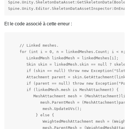
Spine.Unity.SkeletonDataAsset:GetSkeletonData(Boolea
Et le code associé à cette erreur :
     // Linked meshes.

     for (int i = 0, n = linkedMeshes.Count; i < n; i
        LinkedMesh linkedMesh = linkedMeshes[i];

        Skin skin = linkedMesh.skin == null ? skelet
        if (skin == null) throw new Exception("Slot n
        Attachment parent = skin.GetAttachment(linked
        if (parent == null) throw new Exception("Pare
        if (linkedMesh.mesh is MeshAttachment) {

           MeshAttachment mesh = (MeshAttachment)link
              mesh.ParentMesh = (MeshAttachment)paren
               mesh.UpdateUVs();

            } else {

               WeightedMeshAttachment mesh = (Weighte
               mesh.ParentMesh = (WeightedMeshAttachm