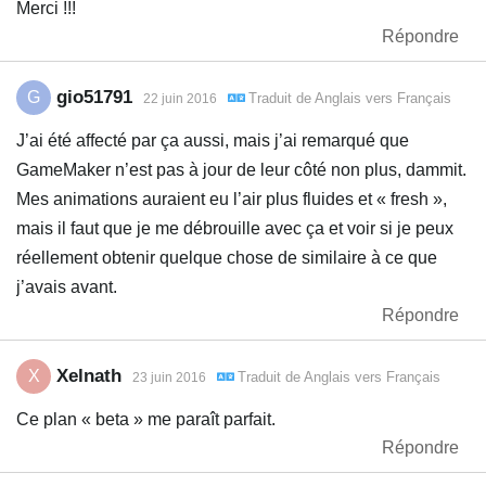
Merci !!!
Répondre
gio51791
G
Traduit de
Anglais
vers
Français
22 juin 2016
J’ai été affecté par ça aussi, mais j’ai remarqué que
GameMaker n’est pas à jour de leur côté non plus, dammit.
Mes animations auraient eu l’air plus fluides et « fresh »,
mais il faut que je me débrouille avec ça et voir si je peux
réellement obtenir quelque chose de similaire à ce que
j’avais avant.
Répondre
Xelnath
X
Traduit de
Anglais
vers
Français
23 juin 2016
Ce plan « beta » me paraît parfait.
Répondre