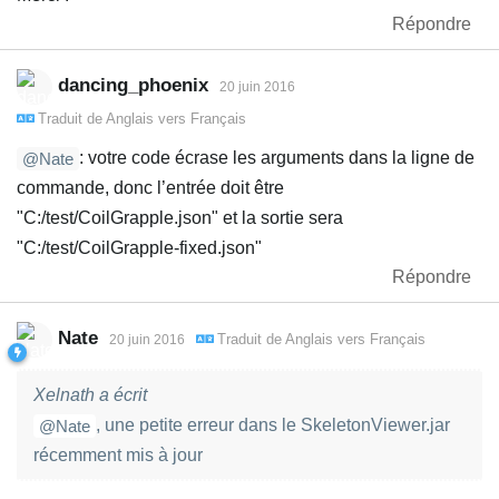
Répondre
dancing_phoenix
20 juin 2016
Traduit de
Anglais
vers
Français
: votre code écrase les arguments dans la ligne de
@Nate
commande, donc l’entrée doit être
"C:/test/CoilGrapple.json" et la sortie sera
"C:/test/CoilGrapple-fixed.json"
Répondre
Nate
Traduit de
Anglais
vers
Français
20 juin 2016
Xelnath a écrit
, une petite erreur dans le SkeletonViewer.jar
@Nate
récemment mis à jour