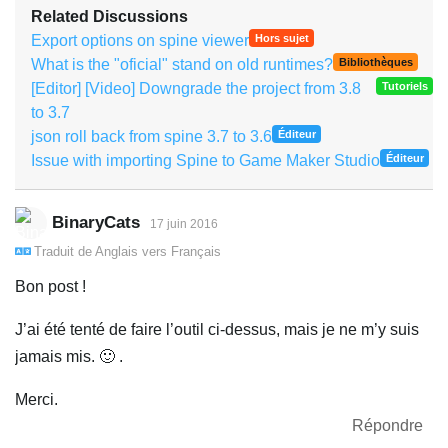
Related Discussions
Export options on spine viewer
Hors sujet
What is the "oficial" stand on old runtimes?
Bibliothèques
[Editor] [Video] Downgrade the project from 3.8
Tutoriels
to 3.7
json roll back from spine 3.7 to 3.6
Éditeur
Issue with importing Spine to Game Maker Studio
Éditeur
BinaryCats
17 juin 2016
Traduit de
Anglais
vers
Français
Bon post !
J’ai été tenté de faire l’outil ci-dessus, mais je ne m’y suis
jamais mis. 🙂 .
Merci.
Répondre