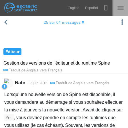
English
Español
Navigation
Esoteric Software
25
sur
64
messages
Spine
ACCUEIL
Fonctionnalités
BLOG
Galerie
Éditeur
FORUM
Bibliothèques
Gestion des versions de l'éditeur et du runtime Spine
Traduit de
Anglais
vers
Français
Apprendre
CONTACT
FAQ
Nate
Traduit de
Anglais
vers
Français
17 juin 2016
Tester
Lorsqu’une nouvelle version de Spine est disponible, il
vous demandera au démarrage si vous souhaitez effectuer
Acheter
la mise à jour vers la nouvelle version. Avant de cliquer sur
, vous devriez prendre en compte les runtimes que
Yes
vous utilisez (le cas échéant). Souvent, les versions de