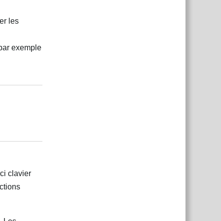
er les
(par exemple
Répondre
Répondre
i clavier
ctions