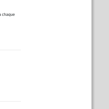
 à chaque
Répondre
Répondre