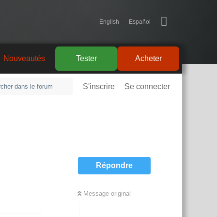
English
Español
Nouveautés
Tester
Acheter
S'inscrire
Se connecter
Répondre
Message original