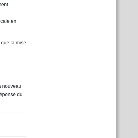
ment
scale en
n que la mise
Répondre
 à nouveau
 réponse du
Répondre