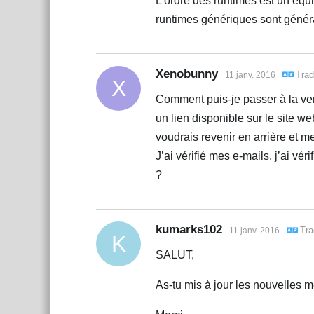
L’ordre des runtimes est un équil
runtimes génériques sont génér
Xenobunny
Trad
11 janv. 2016
X
Comment puis-je passer à la vers
un lien disponible sur le site w
voudrais revenir en arrière et me
J’ai vérifié mes e-mails, j’ai v
?
kumarks102
Tra
11 janv. 2016
K
SALUT,
As-tu mis à jour les nouvelles 