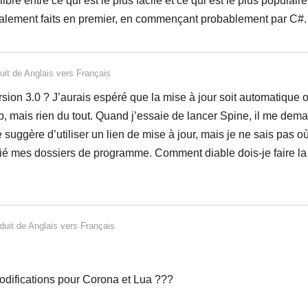
ibre entre ce qui est le plus facile et ce qui est le plus populaire
alement faits en premier, en commençant probablement par C#.
uit de
Anglais
vers
Français
ion 3.0 ? J’aurais espéré que la mise à jour soit automatique ou
eb, mais rien du tout. Quand j’essaie de lancer Spine, il me dema
 suggère d’utiliser un lien de mise à jour, mais je ne sais pas où
érifié mes dossiers de programme. Comment diable dois-je faire la
duit de
Anglais
vers
Français
modifications pour Corona et Lua ???