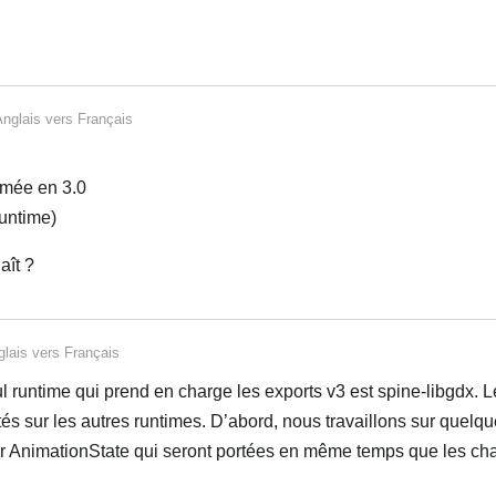
Anglais
vers
Français
rmée en 3.0
runtime)
aît ?
glais
vers
Français
ul runtime qui prend en charge les exports v3 est spine-libgdx. 
és sur les autres runtimes. D’abord, nous travaillons sur quelq
ur AnimationState qui seront portées en même temps que les c