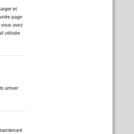
arger et
 votre page
e vous avez
l utilisée
Répondre
s arriver
Répondre
 maintenant