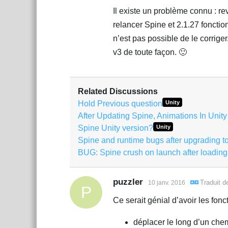
Il existe un problème connu : rev
relancer Spine et 2.1.27 fonctio
n’est pas possible de le corrig
v3 de toute façon. 🙂
Related Discussions
Hold Previous question
Unity
After Updating Spine, Animations In Unit
Spine Unity version?
Unity
Spine and runtime bugs after upgrading to
BUG: Spine crush on launch after loading
puzzler
Traduit d
10 janv. 2016
P
Ce serait génial d’avoir les fonc
déplacer le long d’un chemi