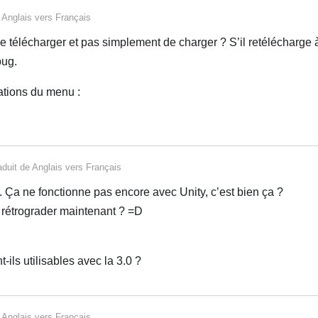
e
Anglais
vers
Français
 de télécharger et pas simplement de charger ? S’il retélécharge
bug.
ations du menu :
aduit de
Anglais
vers
Français
d. Ça ne fonctionne pas encore avec Unity, c’est bien ça ?
rétrograder maintenant ? =D
-ils utilisables avec la 3.0 ?
e
Anglais
vers
Français