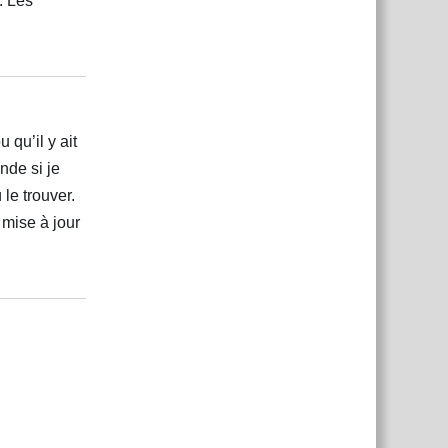
. Les
Répondre
 qu’il y ait
nde si je
 le trouver.
 mise à jour
Répondre