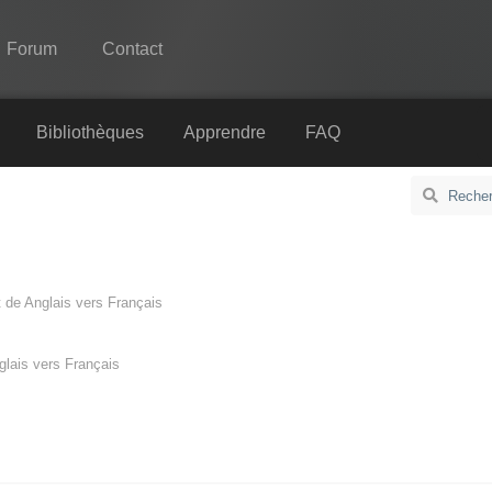
Forum
Contact
Spine
Bibliothèques
Apprendre
FAQ
Fonctionnalités
Galerie
Bibliothèques
t de
Anglais
vers
Français
Apprendre
FAQ
glais
vers
Français
Tester
Acheter