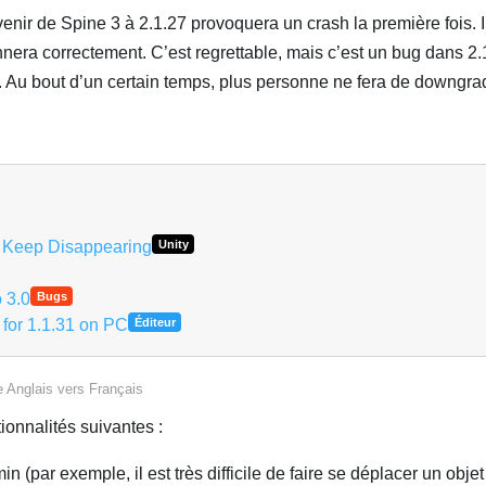
enir de Spine 3 à 2.1.27 provoquera un crash la première fois. Il
nnera correctement. C’est regrettable, mais c’est un bug dans 2.1
er. Au bout d’un certain temps, plus personne ne fera de downgra
y Keep Disappearing
Unity
 3.0
Bugs
 for 1.1.31 on PC
Éditeur
e
Anglais
vers
Français
tionnalités suivantes :
n (par exemple, il est très difficile de faire se déplacer un objet