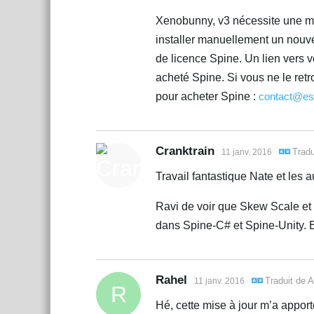
Xenobunny, v3 nécessite une mis
installer manuellement un nouve
de licence Spine. Un lien vers 
acheté Spine. Si vous ne le retr
pour acheter Spine :
contact@es
Cranktrain
Tradu
11 janv. 2016
Travail fantastique Nate et les a
Ravi de voir que Skew Scale et 
dans Spine-C# et Spine-Unity. B
Rahel
Traduit de
A
11 janv. 2016
R
Hé, cette mise à jour m’a apport