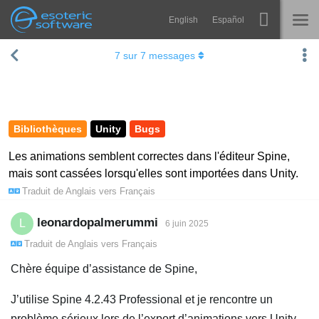
English
Español
Navigation
Esoteric Software
7
sur
7
messages
Spine
ACCUEIL
Fonctionnalités
BLOG
Galerie
Bibliothèques
Unity
Bugs
FORUM
Bibliothèques
Les animations semblent correctes dans l'éditeur Spine,
mais sont cassées lorsqu'elles sont importées dans Unity.
Apprendre
CONTACT
Traduit de
Anglais
vers
Français
FAQ
leonardopalmerummi
L
6 juin 2025
Tester
Traduit de
Anglais
vers
Français
Acheter
Chère équipe d’assistance de Spine,
J’utilise Spine 4.2.43 Professional et je rencontre un
problème sérieux lors de l’export d’animations vers Unity.