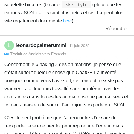
squelette binaires (binaire,
) plutôt que les
.skel.bytes
exports JSON, car ils sont plus petits et se chargent plus
vite (également documenté
here
).
Répondre
leonardopalmerummi
L
11 juin 2025
Traduit de
Anglais
vers
Français
Concernant le « baking » des animations, je pense que
c’était surtout quelque chose que ChatGPT a inventé —
puisque, comme vous l’avez dit, ce concept n’existe pas
vraiment. J’ai toujours travaillé sans problème avec les
contraintes dans toutes les animations que j’ai réalisées et
je n’ai jamais eu de souci. J’ai toujours exporté en JSON.
C’est le seul problème que j’ai rencontré. J’essaie de
réexporter la scène bientôt pour reproduire l’erreur, mais
cela pourrait être lié au runtime. J’ai téléchargé la version