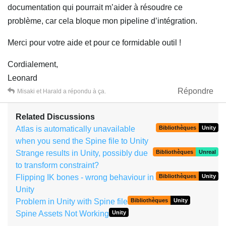
documentation qui pourrait m’aider à résoudre ce
problème, car cela bloque mon pipeline d’intégration.
Merci pour votre aide et pour ce formidable outil !
Cordialement,
Leonard
Répondre
Misaki
et
Harald
a répondu à ça.
Related Discussions
Atlas is automatically unavailable
Bibliothèques
Unity
when you send the Spine file to Unity
Strange results in Unity, possibly due
Bibliothèques
Unreal
to transform constraint?
Flipping IK bones - wrong behaviour in
Bibliothèques
Unity
Unity
Problem in Unity with Spine file
Bibliothèques
Unity
Spine Assets Not Working
Unity