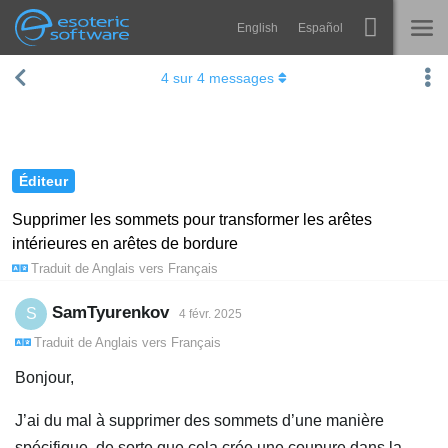
English
Español
Navigation
Esoteric Software
4
sur
4
messages
Spine
ACCUEIL
Fonctionnalités
BLOG
Galerie
Éditeur
FORUM
Bibliothèques
Supprimer les sommets pour transformer les arêtes
intérieures en arêtes de bordure
Apprendre
CONTACT
Traduit de
Anglais
vers
Français
FAQ
SamTyurenkov
S
4 févr. 2025
Tester
Traduit de
Anglais
vers
Français
Acheter
Bonjour,
J’ai du mal à supprimer des sommets d’une manière
spécifique, de sorte que cela crée une coupure dans la