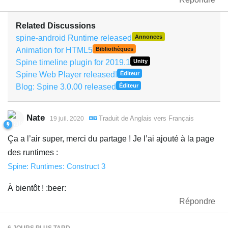
Related Discussions
spine-android Runtime released
Annonces
Animation for HTML5
Bibliothèques
Spine timeline plugin for 2019.1
Unity
Spine Web Player released!
Éditeur
Blog: Spine 3.0.00 released
Éditeur
Nate
Traduit de
Anglais
vers
Français
19 juil. 2020
Ça a l’air super, merci du partage ! Je l’ai ajouté à la page
des runtimes :
Spine: Runtimes: Construct 3
À bientôt ! :beer:
Répondre
6 JOURS
PLUS TARD