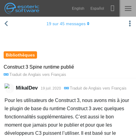
English
Español
Navigation
Esoteric Software
19
sur
45
messages
Spine
ACCUEIL
Fonctionnalités
BLOG
Galerie
Bibliothèques
FORUM
Bibliothèques
Construct 3 Spine runtime publié
Traduit de
Anglais
vers
Français
Apprendre
CONTACT
FAQ
MikalDev
Traduit de
Anglais
vers
Français
19 juil. 2020
Tester
Pour les utilisateurs de Construct 3, nous avons mis à jour
le plugin de base du runtime Construct 3 avec quelques
Acheter
fonctionnalités supplémentaires. C’est aussi le bon
moment que jamais pour le publier et pour que les
développeurs C3 puissent l’utiliser. Il est basé sur le