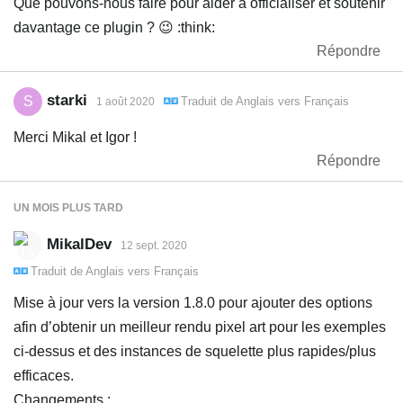
Que pouvons-nous faire pour aider à officialiser et soutenir
davantage ce plugin ? 😉 :think:
Répondre
starki
S
Traduit de
Anglais
vers
Français
1 août 2020
Merci Mikal et Igor !
Répondre
UN MOIS
PLUS TARD
MikalDev
12 sept. 2020
Traduit de
Anglais
vers
Français
Mise à jour vers la version 1.8.0 pour ajouter des options
afin d’obtenir un meilleur rendu pixel art pour les exemples
ci-dessus et des instances de squelette plus rapides/plus
efficaces.
Changements :