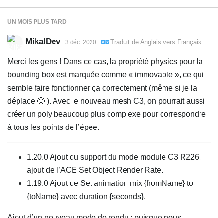
UN MOIS
PLUS TARD
MikalDev
Traduit de
Anglais
vers
Français
3 déc. 2020
Merci les gens ! Dans ce cas, la propriété physics pour la
bounding box est marquée comme « immovable », ce qui
semble faire fonctionner ça correctement (même si je la
déplace 🙂 ). Avec le nouveau mesh C3, on pourrait aussi
créer un poly beaucoup plus complexe pour correspondre
à tous les points de l’épée.
1.20.0 Ajout du support du mode module C3 R226,
ajout de l’ACE Set Object Render Rate.
1.19.0 Ajout de Set animation mix {fromName} to
{toName} avec duration {seconds}.
Ajout d’un nouveau mode de rendu ; puisque nous