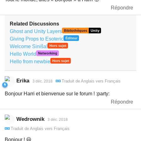
Répondre
Related Discussions
Ghost and Unity Layers
Bibliothèques
Unity
Giving Props to Esoteric
Éditeur
Welcome Siniša!
Hors sujet
Hello World
Networking
Hello from newbie
Hors sujet
Erika
Traduit de
Anglais
vers
Français
3 déc. 2018
Bonjour Harri et bienvenue sur le forum ! :party:
Répondre
Wedrownik
3 déc. 2018
Traduit de
Anglais
vers
Français
Bonjour ! 😃