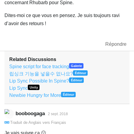
concernant Rhubarb pour Spine.
Dites-moi ce que vous en pensez. Je suis toujours ravi
d’avoir des retours !
Répondre
Related Discussions
Spine script for face tracking
Galerie
립싱크 기능을 넣을수 없나요?
Éditeur
Lip Sync Possible In Spine?
Éditeur
Lip Sync
Unity
Newbie Hungry for More
Éditeur
booboogaga
2 sept. 2018
Traduit de
Anglais
vers
Français
Je vais suivre ça 🙂