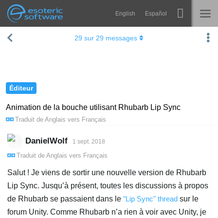
English
Español
Navigation
Esoteric Software
29
sur
29
messages
Spine
ACCUEIL
Fonctionnalités
BLOG
Galerie
Éditeur
FORUM
Bibliothèques
Animation de la bouche utilisant Rhubarb Lip Sync
Traduit de
Anglais
vers
Français
Apprendre
CONTACT
FAQ
DanielWolf
1 sept. 2018
Traduit de
Anglais
vers
Français
Tester
Salut ! Je viens de sortir une nouvelle version de Rhubarb
Acheter
Lip Sync. Jusqu’à présent, toutes les discussions à propos
de Rhubarb se passaient dans le
"Lip Sync" thread
sur le
forum Unity. Comme Rhubarb n’a rien à voir avec Unity, je