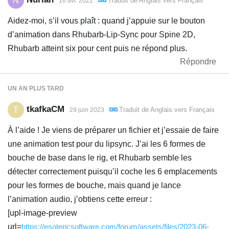
N
Traduit de
Anglais
vers
Français
16 avr. 2022
Aidez-moi, s’il vous plaît : quand j’appuie sur le bouton
d’animation dans Rhubarb-Lip-Sync pour Spine 2D,
Rhubarb atteint six pour cent puis ne répond plus.
Répondre
UN AN
PLUS TARD
tkafkaCM
T
Traduit de
Anglais
vers
Français
29 juin 2023
À l’aide ! Je viens de préparer un fichier et j’essaie de faire
une animation test pour du lipsync. J’ai les 6 formes de
bouche de base dans le rig, et Rhubarb semble les
détecter correctement puisqu’il coche les 6 emplacements
pour les formes de bouche, mais quand je lance
l’animation audio, j’obtiens cette erreur :
[upl-image-preview
url=
https://esotericsoftware.com/forum/assets/files/2023-06-