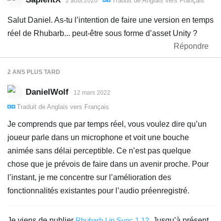
Traduit de
Anglais
vers
Français
2 août 2020
Salut Daniel. As-tu l’intention de faire une version en temps
réel de Rhubarb... peut-être sous forme d’asset Unity ?
Répondre
2 ANS
PLUS TARD
DanielWolf
12 mars 2022
Traduit de
Anglais
vers
Français
Je comprends que par temps réel, vous voulez dire qu’un
joueur parle dans un microphone et voit une bouche
animée sans délai perceptible. Ce n’est pas quelque
chose que je prévois de faire dans un avenir proche. Pour
l’instant, je me concentre sur l’amélioration des
fonctionnalités existantes pour l’audio préenregistré.
Je viens de publier
Rhubarb Lip Sync 1.12
. Jusqu’à présent,