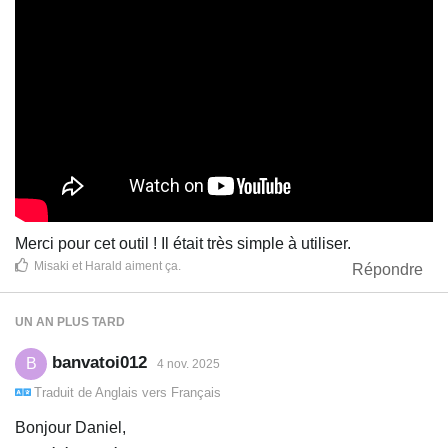
Merci pour cet outil ! Il était très simple à utiliser.
Misaki
et
Harald
aiment ça
.
Répondre
UN AN
PLUS TARD
banvatoi012
B
4 nov. 2025
Traduit de
Anglais
vers
Français
Bonjour Daniel,