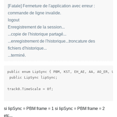
[Fatale] Fermeture de l'application avec erreur :
commande de ligne invalide.
logout
Enregistrement de la session...
...copie de l'historique partagé...
...enregistrement de l'historique...troncature des
fichiers d'historique...
...terminé.
public enum LipSync { PBM, KST, EH_AE, AA, AO_ER, UW_
 public LipSync lipSync;

track0.TimeScale = 0f;

si lipSync = PBM frame = 1 si lipSync = PBM frame = 2
etc...